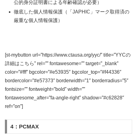
公的身分証明書による年齢確認が必要）
徹底した個人情報保護（「JAPHIC」マーク取得済の
厳重な個人情報保護）
[st-mybutton url=”https://www.ctausa.org/yyc/” title=”YYCの
詳細はこちら” rel=”” fontawesome=”” target=”_blank”
color=”#fff” bgcolor=”#e53935″ bgcolor_top=”#f44336″
bordercolor=”#e57373″ borderwidth=”1″ borderradius=”5″
fontsize=”” fontweight=”bold” width=””
fontawesome_after=”fa-angle-right” shadow=”#c62828″
ref=”on”]
4：PCMAX