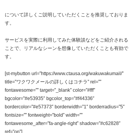
について詳しくご説明していただくことを推奨しておりま
す。
サービスを実際に利用してみた体験談などをご紹介される
ことで、リアルなシーンを想像していただくことも有効で
す。
[st-mybutton url=”https://www.ctausa.org/wakuwakumail/”
title=”ワクワクメールの詳しくはコチラ” rel=””
fontawesome=”” target=”_blank” color=”#fff”
bgcolor=”#e53935″ bgcolor_top=”#f44336″
bordercolor=”#e57373″ borderwidth=”1″ borderradius=”5″
fontsize=”” fontweight=”bold” width=””
fontawesome_after=”fa-angle-right” shadow=”#c62828″
ref=”on”]