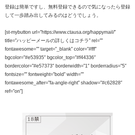
登録は簡単ですし、無料登録できるので気になったら登録
して一歩踏み出してみるのはどうでしょう。
[st-mybutton url=”https://www.ctausa.org/happymail/”
title=”ハッピーメールの詳しくはコチラ” rel=””
fontawesome=”” target=”_blank” color=”#fff”
bgcolor=”#e53935″ bgcolor_top=”#f44336″
bordercolor=”#e57373″ borderwidth=”1″ borderradius=”5″
fontsize=”” fontweight=”bold” width=””
fontawesome_after=”fa-angle-right” shadow=”#c62828″
ref=”on”]