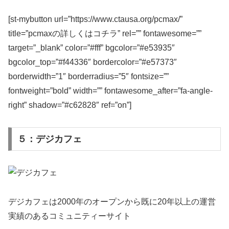
[st-mybutton url=”https://www.ctausa.org/pcmax/”
title=”pcmaxの詳しくはコチラ” rel=”” fontawesome=””
target=”_blank” color=”#fff” bgcolor=”#e53935″
bgcolor_top=”#f44336″ bordercolor=”#e57373″
borderwidth=”1″ borderradius=”5″ fontsize=””
fontweight=”bold” width=”” fontawesome_after=”fa-angle-
right” shadow=”#c62828″ ref=”on”]
５：デジカフェ
デジカフェは2000年のオープンから既に20年以上の運営
実績のあるコミュニティーサイト