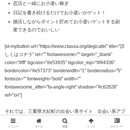
恋活と一緒にお小遣い稼ぎ
日記を書き続けるだけでお小遣いがゲット！
婚活しながらポイント貯めてお小遣いゲットする副
業できるのでおいしい
[st-mybutton url=”https://www.ctausa.org/degicafe/” title=”詳
しくはコチラ” rel=”” fontawesome=”” target=”_blank”
color=”#fff” bgcolor=”#e53935″ bgcolor_top=”#f44336″
bordercolor=”#e57373″ borderwidth=”1″ borderradius=”5″
fontsize=”” fontweight=”bold” width=””
fontawesome_after=”fa-angle-right” shadow=”#c62828″
ref=”on”]
それでは、三重県大紀町の出会い系サイト 出会い系アプ
リを実際に使ってみた感想などを解説します。
メニュー
ホーム
検索
トップ
サイドバー