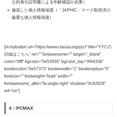
公的身分証明書による年齢確認が必要）
徹底した個人情報保護（「JAPHIC」マーク取得済の
厳重な個人情報保護）
[st-mybutton url=”https://www.ctausa.org/yyc/” title=”YYCの
詳細はこちら” rel=”” fontawesome=”” target=”_blank”
color=”#fff” bgcolor=”#e53935″ bgcolor_top=”#f44336″
bordercolor=”#e57373″ borderwidth=”1″ borderradius=”5″
fontsize=”” fontweight=”bold” width=””
fontawesome_after=”fa-angle-right” shadow=”#c62828″
ref=”on”]
4：PCMAX