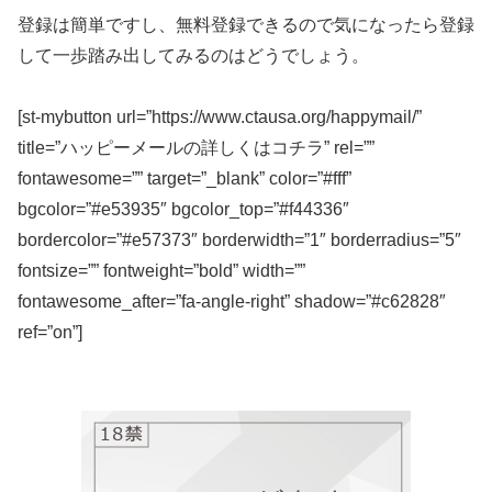
登録は簡単ですし、無料登録できるので気になったら登録
して一歩踏み出してみるのはどうでしょう。
[st-mybutton url=”https://www.ctausa.org/happymail/”
title=”ハッピーメールの詳しくはコチラ” rel=””
fontawesome=”” target=”_blank” color=”#fff”
bgcolor=”#e53935″ bgcolor_top=”#f44336″
bordercolor=”#e57373″ borderwidth=”1″ borderradius=”5″
fontsize=”” fontweight=”bold” width=””
fontawesome_after=”fa-angle-right” shadow=”#c62828″
ref=”on”]