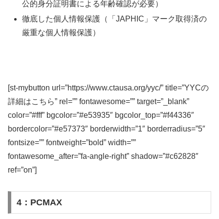
公的身分証明書による年齢確認が必要）
徹底した個人情報保護（「JAPHIC」マーク取得済の
厳重な個人情報保護）
[st-mybutton url=”https://www.ctausa.org/yyc/” title=”YYCの
詳細はこちら” rel=”” fontawesome=”” target=”_blank”
color=”#fff” bgcolor=”#e53935″ bgcolor_top=”#f44336″
bordercolor=”#e57373″ borderwidth=”1″ borderradius=”5″
fontsize=”” fontweight=”bold” width=””
fontawesome_after=”fa-angle-right” shadow=”#c62828″
ref=”on”]
4：PCMAX