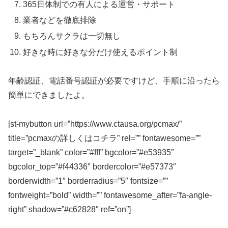
365日体制での有人による運営・サポート
業者などを徹底排除
もちろんサクラは一切無し
好きな時に好きな分だけ使えるポイント制
年齢認証、電話番号認証が必要ですけど、手順に沿ったら
簡単にできましたよ。
[st-mybutton url=”https://www.ctausa.org/pcmax/”
title=”pcmaxの詳しくはコチラ” rel=”” fontawesome=””
target=”_blank” color=”#fff” bgcolor=”#e53935″
bgcolor_top=”#f44336″ bordercolor=”#e57373″
borderwidth=”1″ borderradius=”5″ fontsize=””
fontweight=”bold” width=”” fontawesome_after=”fa-angle-
right” shadow=”#c62828″ ref=”on”]