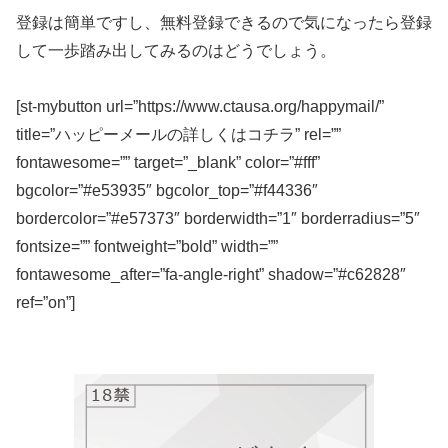
登録は簡単ですし、無料登録できるので気になったら登録
して一歩踏み出してみるのはどうでしょう。
[st-mybutton url=”https://www.ctausa.org/happymail/”
title=”ハッピーメールの詳しくはコチラ” rel=””
fontawesome=”” target=”_blank” color=”#fff”
bgcolor=”#e53935″ bgcolor_top=”#f44336″
bordercolor=”#e57373″ borderwidth=”1″ borderradius=”5″
fontsize=”” fontweight=”bold” width=””
fontawesome_after=”fa-angle-right” shadow=”#c62828″
ref=”on”]