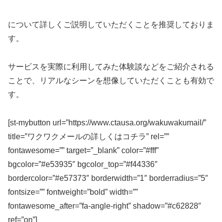
について詳しくご説明していただくことを推奨しておりま
す。
サービスを実際に利用してみた体験談などをご紹介される
ことで、リアルなシーンを想像していただくことも有効で
す。
[st-mybutton url=”https://www.ctausa.org/wakuwakumail/”
title=”ワクワクメールの詳しくはコチラ” rel=””
fontawesome=”” target=”_blank” color=”#fff”
bgcolor=”#e53935″ bgcolor_top=”#f44336″
bordercolor=”#e57373″ borderwidth=”1″ borderradius=”5″
fontsize=”” fontweight=”bold” width=””
fontawesome_after=”fa-angle-right” shadow=”#c62828″
ref=”on”]