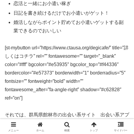
恋活と一緒にお小遣い稼ぎ
日記を書き続けるだけでお小遣いがゲット！
婚活しながらポイント貯めてお小遣いゲットする副
業できるのでおいしい
[st-mybutton url=”https://www.ctausa.org/degicafe/” title=”詳
しくはコチラ” rel=”” fontawesome=”” target=”_blank”
color=”#fff” bgcolor=”#e53935″ bgcolor_top=”#f44336″
bordercolor=”#e57373″ borderwidth=”1″ borderradius=”5″
fontsize=”” fontweight=”bold” width=””
fontawesome_after=”fa-angle-right” shadow=”#c62828″
ref=”on”]
それでは、群馬県館林市の出会い系サイト 出会い系アプ
リを実際に使ってみた感想などを解説します。
メニュー
ホーム
検索
トップ
サイドバー