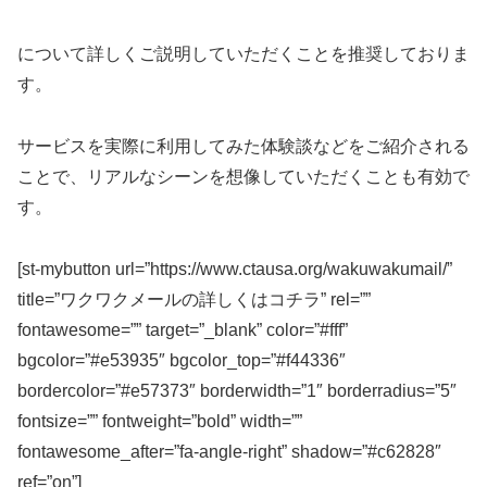
について詳しくご説明していただくことを推奨しておりま
す。
サービスを実際に利用してみた体験談などをご紹介される
ことで、リアルなシーンを想像していただくことも有効で
す。
[st-mybutton url=”https://www.ctausa.org/wakuwakumail/”
title=”ワクワクメールの詳しくはコチラ” rel=””
fontawesome=”” target=”_blank” color=”#fff”
bgcolor=”#e53935″ bgcolor_top=”#f44336″
bordercolor=”#e57373″ borderwidth=”1″ borderradius=”5″
fontsize=”” fontweight=”bold” width=””
fontawesome_after=”fa-angle-right” shadow=”#c62828″
ref=”on”]