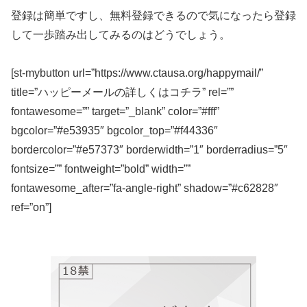
登録は簡単ですし、無料登録できるので気になったら登録
して一歩踏み出してみるのはどうでしょう。
[st-mybutton url=”https://www.ctausa.org/happymail/”
title=”ハッピーメールの詳しくはコチラ” rel=””
fontawesome=”” target=”_blank” color=”#fff”
bgcolor=”#e53935″ bgcolor_top=”#f44336″
bordercolor=”#e57373″ borderwidth=”1″ borderradius=”5″
fontsize=”” fontweight=”bold” width=””
fontawesome_after=”fa-angle-right” shadow=”#c62828″
ref=”on”]