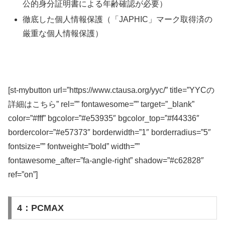
公的身分証明書による年齢確認が必要）
徹底した個人情報保護（「JAPHIC」マーク取得済の
厳重な個人情報保護）
[st-mybutton url=”https://www.ctausa.org/yyc/” title=”YYCの
詳細はこちら” rel=”” fontawesome=”” target=”_blank”
color=”#fff” bgcolor=”#e53935″ bgcolor_top=”#f44336″
bordercolor=”#e57373″ borderwidth=”1″ borderradius=”5″
fontsize=”” fontweight=”bold” width=””
fontawesome_after=”fa-angle-right” shadow=”#c62828″
ref=”on”]
4：PCMAX