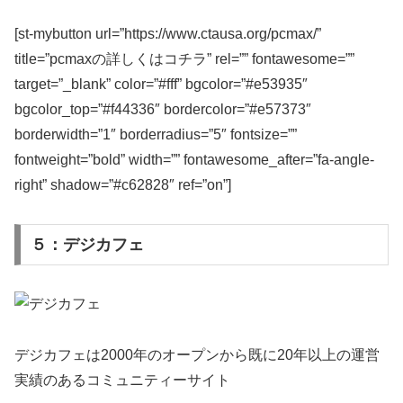
[st-mybutton url=”https://www.ctausa.org/pcmax/”
title=”pcmaxの詳しくはコチラ” rel=”” fontawesome=””
target=”_blank” color=”#fff” bgcolor=”#e53935″
bgcolor_top=”#f44336″ bordercolor=”#e57373″
borderwidth=”1″ borderradius=”5″ fontsize=””
fontweight=”bold” width=”” fontawesome_after=”fa-angle-
right” shadow=”#c62828″ ref=”on”]
５：デジカフェ
デジカフェは2000年のオープンから既に20年以上の運営
実績のあるコミュニティーサイト