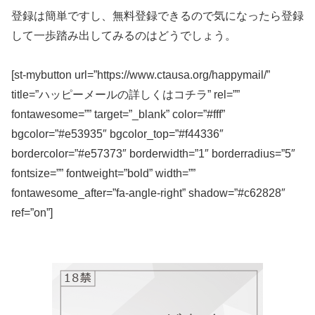
登録は簡単ですし、無料登録できるので気になったら登録
して一歩踏み出してみるのはどうでしょう。
[st-mybutton url=”https://www.ctausa.org/happymail/”
title=”ハッピーメールの詳しくはコチラ” rel=””
fontawesome=”” target=”_blank” color=”#fff”
bgcolor=”#e53935″ bgcolor_top=”#f44336″
bordercolor=”#e57373″ borderwidth=”1″ borderradius=”5″
fontsize=”” fontweight=”bold” width=””
fontawesome_after=”fa-angle-right” shadow=”#c62828″
ref=”on”]