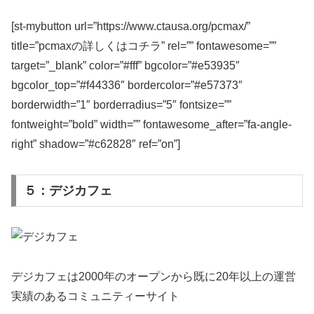
[st-mybutton url=”https://www.ctausa.org/pcmax/”
title=”pcmaxの詳しくはコチラ” rel=”” fontawesome=””
target=”_blank” color=”#fff” bgcolor=”#e53935″
bgcolor_top=”#f44336″ bordercolor=”#e57373″
borderwidth=”1″ borderradius=”5″ fontsize=””
fontweight=”bold” width=”” fontawesome_after=”fa-angle-
right” shadow=”#c62828″ ref=”on”]
５：デジカフェ
デジカフェは2000年のオープンから既に20年以上の運営
実績のあるコミュニティーサイト