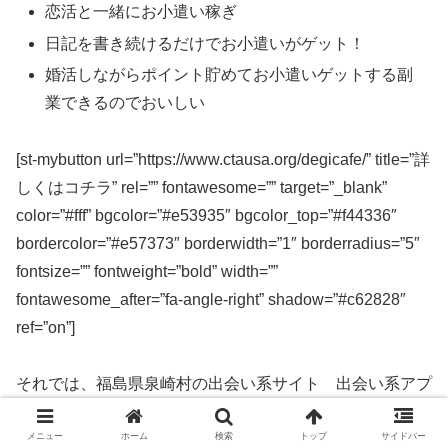
恋活と一緒にお小遣い稼ぎ
日記を書き続けるだけでお小遣いがゲット！
婚活しながらポイント貯めてお小遣いゲットする副
業できるのでおいしい
[st-mybutton url=”https://www.ctausa.org/degicafe/” title=”詳
しくはコチラ” rel=”” fontawesome=”” target=”_blank”
color=”#fff” bgcolor=”#e53935″ bgcolor_top=”#f44336″
bordercolor=”#e57373″ borderwidth=”1″ borderradius=”5″
fontsize=”” fontweight=”bold” width=””
fontawesome_after=”fa-angle-right” shadow=”#c62828″
ref=”on”]
それでは、福島県泉崎村の出会い系サイト 出会い系アプ
リを実際に使ってみた感想などを解説します。
メニュー
ホーム
検索
トップ
サイドバー