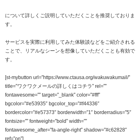
について詳しくご説明していただくことを推奨しておりま
す。
サービスを実際に利用してみた体験談などをご紹介される
ことで、リアルなシーンを想像していただくことも有効で
す。
[st-mybutton url=”https://www.ctausa.org/wakuwakumail/”
title=”ワクワクメールの詳しくはコチラ” rel=””
fontawesome=”” target=”_blank” color=”#fff”
bgcolor=”#e53935″ bgcolor_top=”#f44336″
bordercolor=”#e57373″ borderwidth=”1″ borderradius=”5″
fontsize=”” fontweight=”bold” width=””
fontawesome_after=”fa-angle-right” shadow=”#c62828″
ref=”on”]