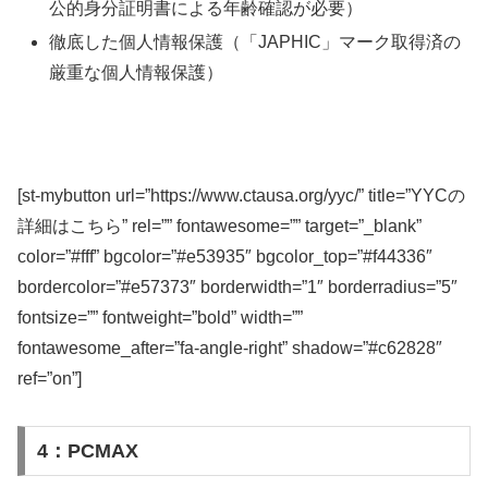
公的身分証明書による年齢確認が必要）
徹底した個人情報保護（「JAPHIC」マーク取得済の
厳重な個人情報保護）
[st-mybutton url=”https://www.ctausa.org/yyc/” title=”YYCの
詳細はこちら” rel=”” fontawesome=”” target=”_blank”
color=”#fff” bgcolor=”#e53935″ bgcolor_top=”#f44336″
bordercolor=”#e57373″ borderwidth=”1″ borderradius=”5″
fontsize=”” fontweight=”bold” width=””
fontawesome_after=”fa-angle-right” shadow=”#c62828″
ref=”on”]
4：PCMAX