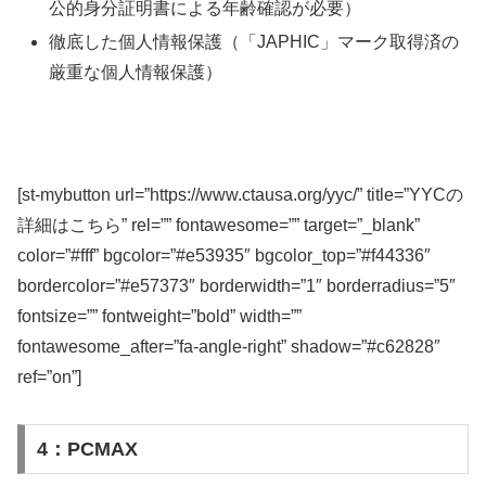
公的身分証明書による年齢確認が必要）
徹底した個人情報保護（「JAPHIC」マーク取得済の
厳重な個人情報保護）
[st-mybutton url=”https://www.ctausa.org/yyc/” title=”YYCの
詳細はこちら” rel=”” fontawesome=”” target=”_blank”
color=”#fff” bgcolor=”#e53935″ bgcolor_top=”#f44336″
bordercolor=”#e57373″ borderwidth=”1″ borderradius=”5″
fontsize=”” fontweight=”bold” width=””
fontawesome_after=”fa-angle-right” shadow=”#c62828″
ref=”on”]
4：PCMAX