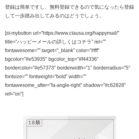
登録は簡単ですし、無料登録できるので気になったら登録
して一歩踏み出してみるのはどうでしょう。
[st-mybutton url=”https://www.ctausa.org/happymail/”
title=”ハッピーメールの詳しくはコチラ” rel=””
fontawesome=”” target=”_blank” color=”#fff”
bgcolor=”#e53935″ bgcolor_top=”#f44336″
bordercolor=”#e57373″ borderwidth=”1″ borderradius=”5″
fontsize=”” fontweight=”bold” width=””
fontawesome_after=”fa-angle-right” shadow=”#c62828″
ref=”on”]