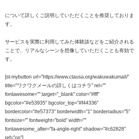
について詳しくご説明していただくことを推奨しておりま
す。
サービスを実際に利用してみた体験談などをご紹介される
ことで、リアルなシーンを想像していただくことも有効で
す。
[st-mybutton url=”https://www.ctausa.org/wakuwakumail/”
title=”ワクワクメールの詳しくはコチラ” rel=””
fontawesome=”” target=”_blank” color=”#fff”
bgcolor=”#e53935″ bgcolor_top=”#f44336″
bordercolor=”#e57373″ borderwidth=”1″ borderradius=”5″
fontsize=”” fontweight=”bold” width=””
fontawesome_after=”fa-angle-right” shadow=”#c62828″
ref=”on”]