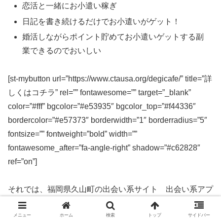
恋活と一緒にお小遣い稼ぎ
日記を書き続けるだけでお小遣いがゲット！
婚活しながらポイント貯めてお小遣いゲットする副
業できるのでおいしい
[st-mybutton url=”https://www.ctausa.org/degicafe/” title=”詳
しくはコチラ” rel=”” fontawesome=”” target=”_blank”
color=”#fff” bgcolor=”#e53935″ bgcolor_top=”#f44336″
bordercolor=”#e57373″ borderwidth=”1″ borderradius=”5″
fontsize=”” fontweight=”bold” width=””
fontawesome_after=”fa-angle-right” shadow=”#c62828″
ref=”on”]
それでは、福岡県久山町の出会い系サイト 出会い系アプ
リを実際に使ってみた感想などを解説します。
メニュー
ホーム
検索
トップ
サイドバー