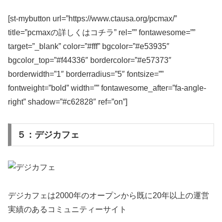
[st-mybutton url=”https://www.ctausa.org/pcmax/”
title=”pcmaxの詳しくはコチラ” rel=”” fontawesome=””
target=”_blank” color=”#fff” bgcolor=”#e53935″
bgcolor_top=”#f44336″ bordercolor=”#e57373″
borderwidth=”1″ borderradius=”5″ fontsize=””
fontweight=”bold” width=”” fontawesome_after=”fa-angle-
right” shadow=”#c62828″ ref=”on”]
５：デジカフェ
デジカフェは2000年のオープンから既に20年以上の運営
実績のあるコミュニティーサイト