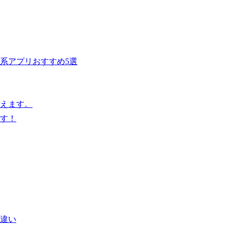
系アプリおすすめ5選
らえます。
す！
違い