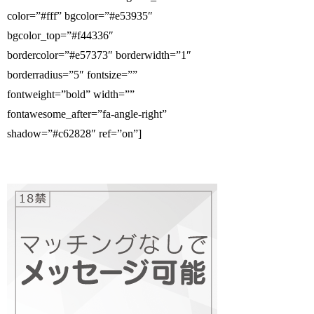
color=”#fff” bgcolor=”#e53935″
bgcolor_top=”#f44336″
bordercolor=”#e57373″ borderwidth=”1″
borderradius=”5″ fontsize=””
fontweight=”bold” width=””
fontawesome_after=”fa-angle-right”
shadow=”#c62828″ ref=”on”]