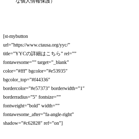
な個人情報保護）
[st-mybutton
url=”https://www.ctausa.org/yyc/”
title=”YYCの詳細はこちら” rel=””
fontawesome=”” target=”_blank”
color=”#fff” bgcolor=”#e53935″
bgcolor_top=”#f44336″
bordercolor=”#e57373″ borderwidth=”1″
borderradius=”5″ fontsize=””
fontweight=”bold” width=””
fontawesome_after=”fa-angle-right”
shadow=”#c62828″ ref=”on”]