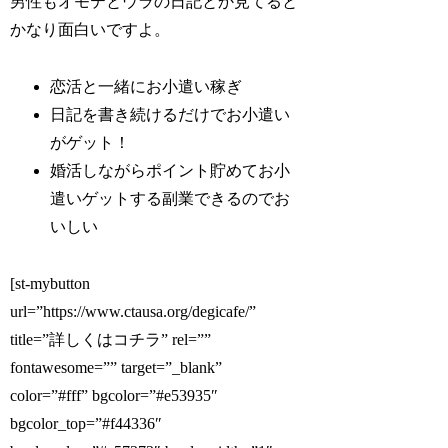
男性もオモテとウラの日記とか見てると
かなり面白いですよ。
恋活と一緒にお小遣い稼ぎ
日記を書き続けるだけでお小遣い
がゲット！
婚活しながらポイント貯めてお小
遣いゲットする副業できるのでお
いしい
[st-mybutton
url=”https://www.ctausa.org/degicafe/”
title=”詳しくはコチラ” rel=””
fontawesome=”” target=”_blank”
color=”#fff” bgcolor=”#e53935″
bgcolor_top=”#f44336″