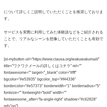
について詳しくご説明していただくことを推奨しておりま
す。
サービスを実際に利用してみた体験談などをご紹介される
ことで、リアルなシーンを想像していただくことも有効で
す。
[st-mybutton url=”https://www.ctausa.org/wakuwakumail/”
title=”ワクワクメールの詳しくはコチラ” rel=””
fontawesome=”” target=”_blank” color=”#fff”
bgcolor=”#e53935″ bgcolor_top=”#f44336″
bordercolor=”#e57373″ borderwidth=”1″ borderradius=”5″
fontsize=”” fontweight=”bold” width=””
fontawesome_after=”fa-angle-right” shadow=”#c62828″
ref=”on”]