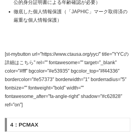
公的身分証明書による年齢確認が必要）
徹底した個人情報保護（「JAPHIC」マーク取得済の
厳重な個人情報保護）
[st-mybutton url=”https://www.ctausa.org/yyc/” title=”YYCの
詳細はこちら” rel=”” fontawesome=”” target=”_blank”
color=”#fff” bgcolor=”#e53935″ bgcolor_top=”#f44336″
bordercolor=”#e57373″ borderwidth=”1″ borderradius=”5″
fontsize=”” fontweight=”bold” width=””
fontawesome_after=”fa-angle-right” shadow=”#c62828″
ref=”on”]
4：PCMAX