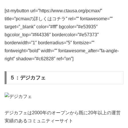
[st-mybutton url=”https://www.ctausa.org/pcmax/”
title=”pcmaxの詳しくはコチラ” rel=”” fontawesome=””
target=”_blank” color=”#fff” bgcolor=”#e53935″
bgcolor_top=”#f44336″ bordercolor=”#e57373″
borderwidth=”1″ borderradius=”5″ fontsize=””
fontweight=”bold” width=”” fontawesome_after=”fa-angle-
right” shadow=”#c62828″ ref=”on”]
５：デジカフェ
デジカフェは2000年のオープンから既に20年以上の運営
実績のあるコミュニティーサイト