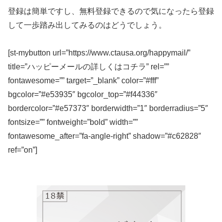
登録は簡単ですし、無料登録できるので気になったら登録
して一歩踏み出してみるのはどうでしょう。
[st-mybutton url=”https://www.ctausa.org/happymail/”
title=”ハッピーメールの詳しくはコチラ” rel=””
fontawesome=”” target=”_blank” color=”#fff”
bgcolor=”#e53935″ bgcolor_top=”#f44336″
bordercolor=”#e57373″ borderwidth=”1″ borderradius=”5″
fontsize=”” fontweight=”bold” width=””
fontawesome_after=”fa-angle-right” shadow=”#c62828″
ref=”on”]