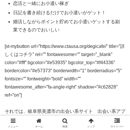
恋活と一緒にお小遣い稼ぎ
日記を書き続けるだけでお小遣いがゲット！
婚活しながらポイント貯めてお小遣いゲットする副
業できるのでおいしい
[st-mybutton url=”https://www.ctausa.org/degicafe/” title=”詳
しくはコチラ” rel=”” fontawesome=”” target=”_blank”
color=”#fff” bgcolor=”#e53935″ bgcolor_top=”#f44336″
bordercolor=”#e57373″ borderwidth=”1″ borderradius=”5″
fontsize=”” fontweight=”bold” width=””
fontawesome_after=”fa-angle-right” shadow=”#c62828″
ref=”on”]
それでは、岐阜県美濃市の出会い系サイト 出会い系アプ
リを実際に使ってみた感想などを解説します。
メニュー
ホーム
検索
トップ
サイドバー