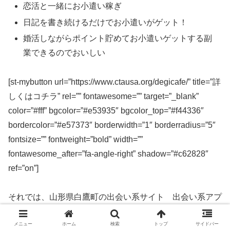
恋活と一緒にお小遣い稼ぎ
日記を書き続けるだけでお小遣いがゲット！
婚活しながらポイント貯めてお小遣いゲットする副
業できるのでおいしい
[st-mybutton url=”https://www.ctausa.org/degicafe/” title=”詳
しくはコチラ” rel=”” fontawesome=”” target=”_blank”
color=”#fff” bgcolor=”#e53935″ bgcolor_top=”#f44336″
bordercolor=”#e57373″ borderwidth=”1″ borderradius=”5″
fontsize=”” fontweight=”bold” width=””
fontawesome_after=”fa-angle-right” shadow=”#c62828″
ref=”on”]
それでは、山形県白鷹町の出会い系サイト 出会い系アプ
リを実際に使ってみた感想などを解説します。
メニュー
ホーム
検索
トップ
サイドバー