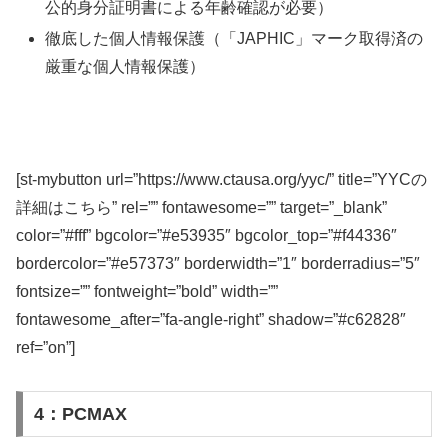
公的身分証明書による年齢確認が必要）
徹底した個人情報保護（「JAPHIC」マーク取得済の
厳重な個人情報保護）
[st-mybutton url=”https://www.ctausa.org/yyc/” title=”YYCの
詳細はこちら” rel=”” fontawesome=”” target=”_blank”
color=”#fff” bgcolor=”#e53935″ bgcolor_top=”#f44336″
bordercolor=”#e57373″ borderwidth=”1″ borderradius=”5″
fontsize=”” fontweight=”bold” width=””
fontawesome_after=”fa-angle-right” shadow=”#c62828″
ref=”on”]
4：PCMAX