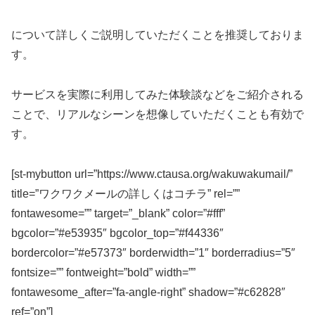
について詳しくご説明していただくことを推奨しておりま
す。
サービスを実際に利用してみた体験談などをご紹介される
ことで、リアルなシーンを想像していただくことも有効で
す。
[st-mybutton url=”https://www.ctausa.org/wakuwakumail/”
title=”ワクワクメールの詳しくはコチラ” rel=””
fontawesome=”” target=”_blank” color=”#fff”
bgcolor=”#e53935″ bgcolor_top=”#f44336″
bordercolor=”#e57373″ borderwidth=”1″ borderradius=”5″
fontsize=”” fontweight=”bold” width=””
fontawesome_after=”fa-angle-right” shadow=”#c62828″
ref=”on”]