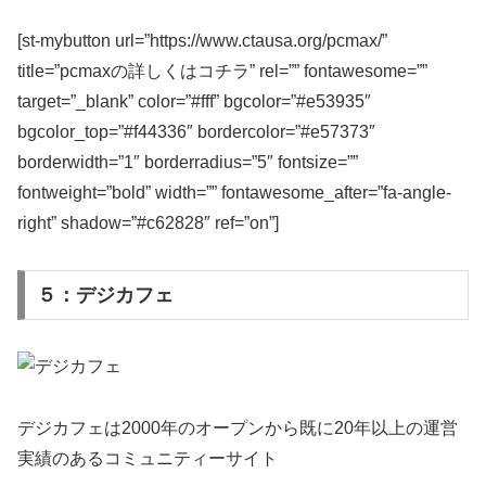
[st-mybutton url=”https://www.ctausa.org/pcmax/”
title=”pcmaxの詳しくはコチラ” rel=”” fontawesome=””
target=”_blank” color=”#fff” bgcolor=”#e53935″
bgcolor_top=”#f44336″ bordercolor=”#e57373″
borderwidth=”1″ borderradius=”5″ fontsize=””
fontweight=”bold” width=”” fontawesome_after=”fa-angle-
right” shadow=”#c62828″ ref=”on”]
５：デジカフェ
デジカフェは2000年のオープンから既に20年以上の運営
実績のあるコミュニティーサイト