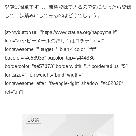
登録は簡単ですし、無料登録できるので気になったら登録
して一歩踏み出してみるのはどうでしょう。
[st-mybutton url=”https://www.ctausa.org/happymail/”
title=”ハッピーメールの詳しくはコチラ” rel=””
fontawesome=”” target=”_blank” color=”#fff”
bgcolor=”#e53935″ bgcolor_top=”#f44336″
bordercolor=”#e57373″ borderwidth=”1″ borderradius=”5″
fontsize=”” fontweight=”bold” width=””
fontawesome_after=”fa-angle-right” shadow=”#c62828″
ref=”on”]