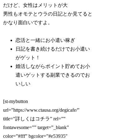
だけど、女性はメリットが大
男性もオモテとウラの日記とか見てると
かなり面白いですよ。
恋活と一緒にお小遣い稼ぎ
日記を書き続けるだけでお小遣い
がゲット！
婚活しながらポイント貯めてお小
遣いゲットする副業できるのでお
いしい
[st-mybutton
url=”https://www.ctausa.org/degicafe/”
title=”詳しくはコチラ” rel=””
fontawesome=”” target=”_blank”
color=”#fff” bgcolor=”#e53935″