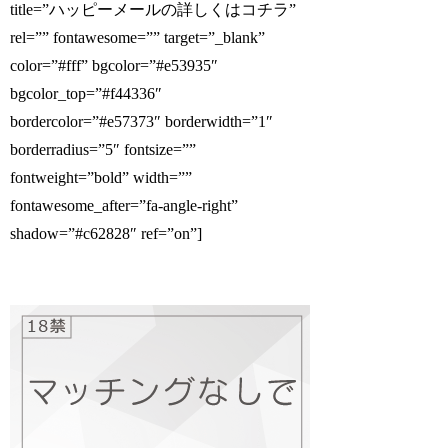
title=”ハッピーメールの詳しくはコチラ”
rel=”” fontawesome=”” target=”_blank”
color=”#fff” bgcolor=”#e53935″
bgcolor_top=”#f44336″
bordercolor=”#e57373″ borderwidth=”1″
borderradius=”5″ fontsize=””
fontweight=”bold” width=””
fontawesome_after=”fa-angle-right”
shadow=”#c62828″ ref=”on”]