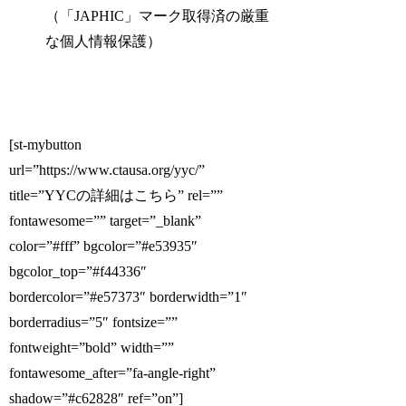
（「JAPHIC」マーク取得済の厳重
な個人情報保護）
[st-mybutton
url=”https://www.ctausa.org/yyc/”
title=”YYCの詳細はこちら” rel=””
fontawesome=”” target=”_blank”
color=”#fff” bgcolor=”#e53935″
bgcolor_top=”#f44336″
bordercolor=”#e57373″ borderwidth=”1″
borderradius=”5″ fontsize=””
fontweight=”bold” width=””
fontawesome_after=”fa-angle-right”
shadow=”#c62828″ ref=”on”]