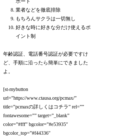
ポート
業者などを徹底排除
もちろんサクラは一切無し
好きな時に好きな分だけ使えるポ
イント制
年齢認証、電話番号認証が必要ですけ
ど、手順に沿ったら簡単にできました
よ。
[st-mybutton
url=”https://www.ctausa.org/pcmax/”
title=”pcmaxの詳しくはコチラ” rel=””
fontawesome=”” target=”_blank”
color=”#fff” bgcolor=”#e53935″
bgcolor_top=”#f44336″