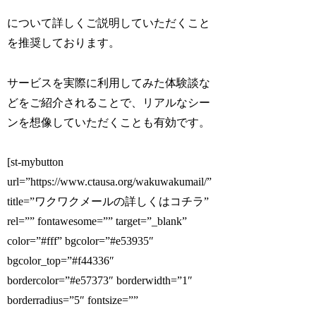
について詳しくご説明していただくこと
を推奨しております。
サービスを実際に利用してみた体験談な
どをご紹介されることで、リアルなシー
ンを想像していただくことも有効です。
[st-mybutton
url=”https://www.ctausa.org/wakuwakumail/”
title=”ワクワクメールの詳しくはコチラ”
rel=”” fontawesome=”” target=”_blank”
color=”#fff” bgcolor=”#e53935″
bgcolor_top=”#f44336″
bordercolor=”#e57373″ borderwidth=”1″
borderradius=”5″ fontsize=””