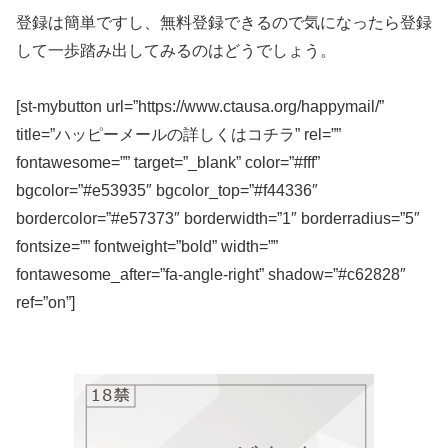
登録は簡単ですし、無料登録できるので気になったら登録
して一歩踏み出してみるのはどうでしょう。
[st-mybutton url=”https://www.ctausa.org/happymail/”
title=”ハッピーメールの詳しくはコチラ” rel=””
fontawesome=”” target=”_blank” color=”#fff”
bgcolor=”#e53935″ bgcolor_top=”#f44336″
bordercolor=”#e57373″ borderwidth=”1″ borderradius=”5″
fontsize=”” fontweight=”bold” width=””
fontawesome_after=”fa-angle-right” shadow=”#c62828″
ref=”on”]