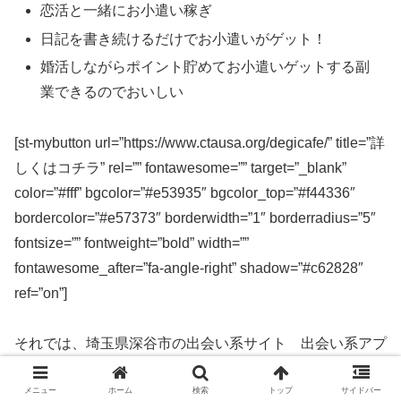
恋活と一緒にお小遣い稼ぎ
日記を書き続けるだけでお小遣いがゲット！
婚活しながらポイント貯めてお小遣いゲットする副
業できるのでおいしい
[st-mybutton url=”https://www.ctausa.org/degicafe/” title=”詳
しくはコチラ” rel=”” fontawesome=”” target=”_blank”
color=”#fff” bgcolor=”#e53935″ bgcolor_top=”#f44336″
bordercolor=”#e57373″ borderwidth=”1″ borderradius=”5″
fontsize=”” fontweight=”bold” width=””
fontawesome_after=”fa-angle-right” shadow=”#c62828″
ref=”on”]
それでは、埼玉県深谷市の出会い系サイト 出会い系アプ
リを実際に使ってみた感想などを解説します。
メニュー
ホーム
検索
トップ
サイドバー