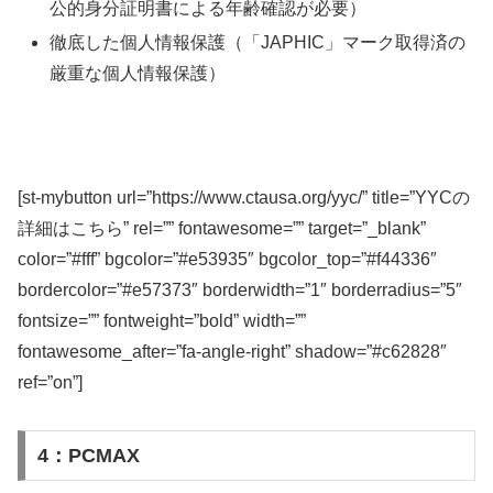
公的身分証明書による年齢確認が必要）
徹底した個人情報保護（「JAPHIC」マーク取得済の
厳重な個人情報保護）
[st-mybutton url=”https://www.ctausa.org/yyc/” title=”YYCの
詳細はこちら” rel=”” fontawesome=”” target=”_blank”
color=”#fff” bgcolor=”#e53935″ bgcolor_top=”#f44336″
bordercolor=”#e57373″ borderwidth=”1″ borderradius=”5″
fontsize=”” fontweight=”bold” width=””
fontawesome_after=”fa-angle-right” shadow=”#c62828″
ref=”on”]
4：PCMAX