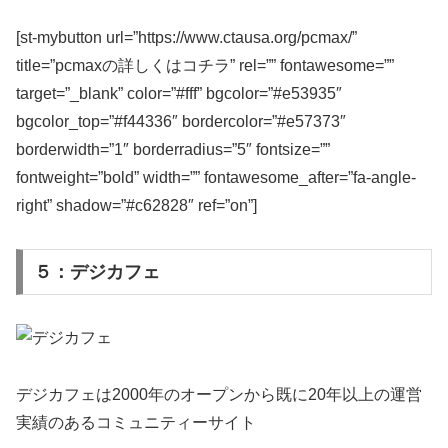
[st-mybutton url=”https://www.ctausa.org/pcmax/”
title=”pcmaxの詳しくはコチラ” rel=”” fontawesome=””
target=”_blank” color=”#fff” bgcolor=”#e53935″
bgcolor_top=”#f44336″ bordercolor=”#e57373″
borderwidth=”1″ borderradius=”5″ fontsize=””
fontweight=”bold” width=”” fontawesome_after=”fa-angle-
right” shadow=”#c62828″ ref=”on”]
５：デジカフェ
デジカフェは2000年のオープンから既に20年以上の運営
実績のあるコミュニティーサイト