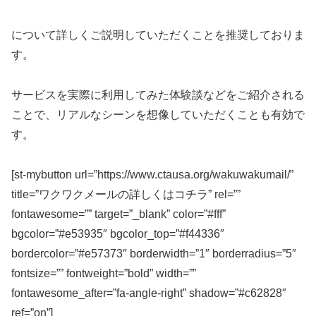
について詳しくご説明していただくことを推奨しておりま
す。
サービスを実際に利用してみた体験談などをご紹介される
ことで、リアルなシーンを想像していただくことも有効で
す。
[st-mybutton url=”https://www.ctausa.org/wakuwakumail/”
title=”ワクワクメールの詳しくはコチラ” rel=””
fontawesome=”” target=”_blank” color=”#fff”
bgcolor=”#e53935″ bgcolor_top=”#f44336″
bordercolor=”#e57373″ borderwidth=”1″ borderradius=”5″
fontsize=”” fontweight=”bold” width=””
fontawesome_after=”fa-angle-right” shadow=”#c62828″
ref=”on”]