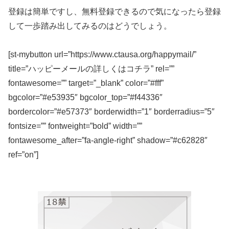
登録は簡単ですし、無料登録できるので気になったら登録
して一歩踏み出してみるのはどうでしょう。
[st-mybutton url=”https://www.ctausa.org/happymail/”
title=”ハッピーメールの詳しくはコチラ” rel=””
fontawesome=”” target=”_blank” color=”#fff”
bgcolor=”#e53935″ bgcolor_top=”#f44336″
bordercolor=”#e57373″ borderwidth=”1″ borderradius=”5″
fontsize=”” fontweight=”bold” width=””
fontawesome_after=”fa-angle-right” shadow=”#c62828″
ref=”on”]