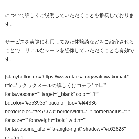
について詳しくご説明していただくことを推奨しておりま
す。
サービスを実際に利用してみた体験談などをご紹介される
ことで、リアルなシーンを想像していただくことも有効で
す。
[st-mybutton url=”https://www.ctausa.org/wakuwakumail/”
title=”ワクワクメールの詳しくはコチラ” rel=””
fontawesome=”” target=”_blank” color=”#fff”
bgcolor=”#e53935″ bgcolor_top=”#f44336″
bordercolor=”#e57373″ borderwidth=”1″ borderradius=”5″
fontsize=”” fontweight=”bold” width=””
fontawesome_after=”fa-angle-right” shadow=”#c62828″
ref=”on”]