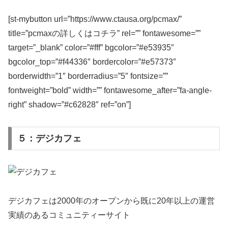
[st-mybutton url=”https://www.ctausa.org/pcmax/”
title=”pcmaxの詳しくはコチラ” rel=”” fontawesome=””
target=”_blank” color=”#fff” bgcolor=”#e53935″
bgcolor_top=”#f44336″ bordercolor=”#e57373″
borderwidth=”1″ borderradius=”5″ fontsize=””
fontweight=”bold” width=”” fontawesome_after=”fa-angle-
right” shadow=”#c62828″ ref=”on”]
５：デジカフェ
デジカフェは2000年のオープンから既に20年以上の運営
実績のあるコミュニティーサイト