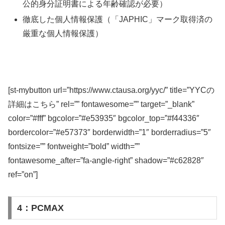
公的身分証明書による年齢確認が必要）
徹底した個人情報保護（「JAPHIC」マーク取得済の
厳重な個人情報保護）
[st-mybutton url=”https://www.ctausa.org/yyc/” title=”YYCの
詳細はこちら” rel=”” fontawesome=”” target=”_blank”
color=”#fff” bgcolor=”#e53935″ bgcolor_top=”#f44336″
bordercolor=”#e57373″ borderwidth=”1″ borderradius=”5″
fontsize=”” fontweight=”bold” width=””
fontawesome_after=”fa-angle-right” shadow=”#c62828″
ref=”on”]
4：PCMAX