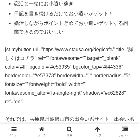
恋活と一緒にお小遣い稼ぎ
日記を書き続けるだけでお小遣いがゲット！
婚活しながらポイント貯めてお小遣いゲットする副
業できるのでおいしい
[st-mybutton url=”https://www.ctausa.org/degicafe/” title=”詳
しくはコチラ” rel=”” fontawesome=”” target=”_blank”
color=”#fff” bgcolor=”#e53935″ bgcolor_top=”#f44336″
bordercolor=”#e57373″ borderwidth=”1″ borderradius=”5″
fontsize=”” fontweight=”bold” width=””
fontawesome_after=”fa-angle-right” shadow=”#c62828″
ref=”on”]
それでは、兵庫県丹波篠山市の出会い系サイト 出会い系
アプリを実際に使ってみた感想などを解説します。
メニュー
ホーム
検索
トップ
サイドバー